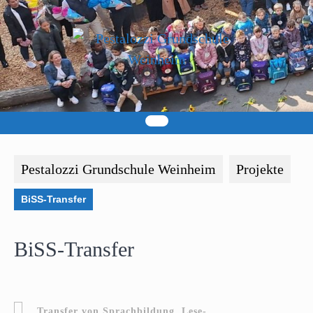
Skip
to
content
Pestalozzi Grundschule Weinheim
Projekte
BiSS-Transfer
BiSS-Transfer
Transfer von Sprachbildung, Lese-