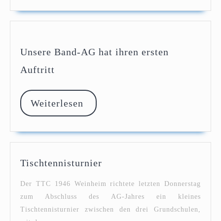
Unsere Band-AG hat ihren ersten
Unsere
Auftritt
Band-
AG
hat
Weiterlesen
Weiterlesen
ihren
ersten
Auftritt
Tischtennisturnier
Tischtennisturnier
Der TTC 1946 Weinheim richtete letzten Donnerstag
zum Abschluss des AG-Jahres ein kleines
Tischtennisturnier zwischen den drei Grundschulen,