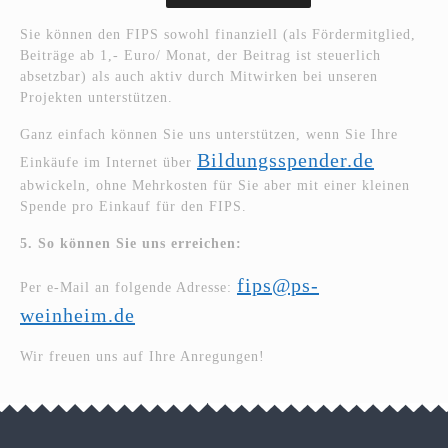
Sie können den FIPS sowohl finanziell (als Fördermitglied,
Beiträge ab 1,- Euro/ Monat, der Beitrag ist steuerlich
absetzbar) als auch aktiv durch Mitwirken bei unseren
Projekten unterstützen.
Ganz einfach können Sie uns unterstützen, wenn Sie Ihre
Bildungsspender.de
Einkäufe im Internet über
abwickeln, ohne Mehrkosten für Sie aber mit einer kleinen
Spende pro Einkauf für den FIPS.
5. So können Sie uns erreichen:
fips@ps-
Per e-Mail an folgende Adresse:
weinheim.de
Wir freuen uns auf Ihre Anregungen!