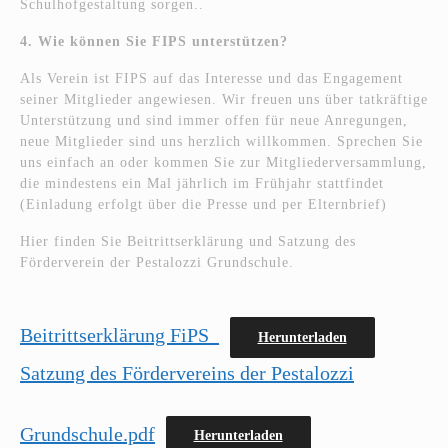
Schulhofgestaltung sorgen..
4. Wie können Sie FIPS unterstützen?
Als Verein ist FIPS auf das Interesse und das Engagement
seiner Mitglieder angewiesen. Wir freuen uns über tatkräftige
Unterstützung und sind immer offen für neue Anregungen,
neue Mitglieder sind uns herzlich willkommen. Sprechen Sie
uns einfach an oder kommen Sie zur Mitgliederversammlung,
die mindestens ein Mal jährlich im Frühjahr stattfindet
(Einladung erfolgt über die Presse und per Elternbrief)
Hier finden Sie Beitrittserklärung und Satzung des
Förderverein der Pestalozzi Grundschule.
Beitrittserklärung FiPS_
Herunterladen
Satzung des Fördervereins der Pestalozzi
Grundschule.pdf
Herunterladen