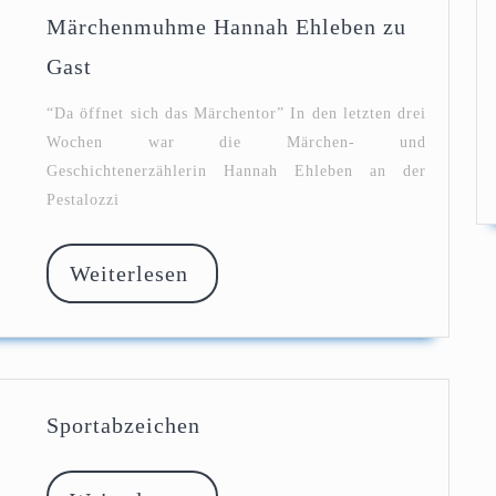
Märchenmuhme Hannah Ehleben zu
Märchenmuhme
Gast
Hannah
Ehleben
“Da öffnet sich das Märchentor” In den letzten drei
zu
Wochen war die Märchen- und
Gast
Geschichtenerzählerin Hannah Ehleben an der
Pestalozzi
Weiterlesen
Weiterlesen
Sportabzeichen
Sportabzeichen