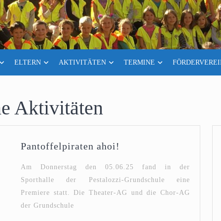
ELTERN
AKTIVITÄTEN
TERMINE
FÖRDERVEREI
e Aktivitäten
Pantoffelpiraten
Pantoffelpiraten ahoi!
ahoi!
Am Donnerstag den 05.06.25 fand in der
Sporthalle der Pestalozzi-Grundschule eine
Premiere statt. Die Theater-AG und die Chor-AG
der Grundschule