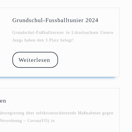
Grundschul-
Grundschul-Fussballtunier 2024
Fussballtuni
2024
Grundschul-Fußballturnier in Lützelsachsen Unsere
Jungs haben den 3.Platz belegt!
Weiterlesen
Weiterlesen
Corona-
hen
Verordnung
in
ndesregierung über infektionsschützende Maßnahmen gegen
Fremdsprachen
-Verordnung – CoronaVO) in