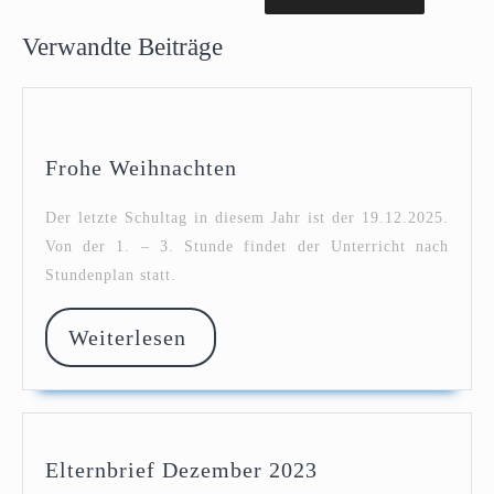
Verwandte Beiträge
Frohe
Frohe Weihnachten
Weihnachten
Der letzte Schultag in diesem Jahr ist der 19.12.2025.
Von der 1. – 3. Stunde findet der Unterricht nach
Stundenplan statt.
Weiterlesen
Weiterlesen
Elternbrief
Elternbrief Dezember 2023
Dezember