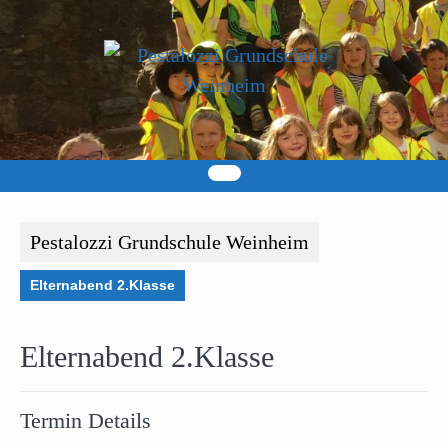
Skip
to
content
Pestalozzi Grundschule Weinheim
Elternabend 2.Klasse
Elternabend 2.Klasse
Termin Details