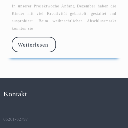
und
In unserer Projektwoche Anfang Dezember haben die
stolze
Kinder mit viel Kreativität gebastelt, gestaltet und
Kinder
ausprobiert. Beim weihnachtlichen Abschlussmarkt
konnten sie
Weiterlesen
Weiterlesen
Kontakt
06201-82797