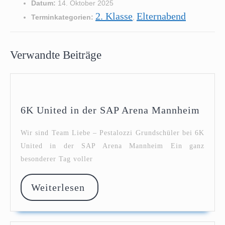
Datum:
14. Oktober 2025
2. Klasse
Elternabend
Terminkategorien:
,
Verwandte Beiträge
6K
6K United in der SAP Arena Mannheim
Unite
in
Wir sind Team Liebe – Pestalozzi Grundschüler bei 6K
der
United in der SAP Arena Mannheim Ein ganz
SAP
besonderer Tag voller
Aren
Mann
Weiterlesen
Weiterlesen