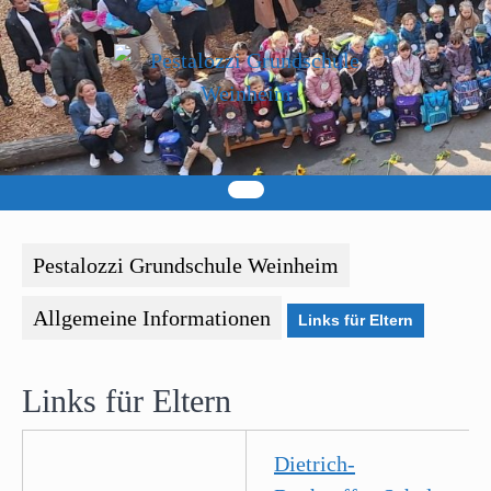
Skip
to
content
Pestalozzi Grundschule Weinheim
Allgemeine Informationen
Links für Eltern
Links für Eltern
Dietrich-