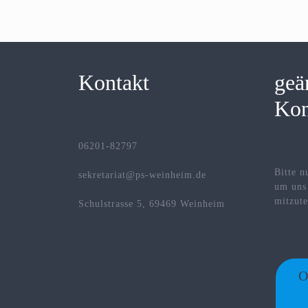
Kontakt
geä
Kon
06201-82797
Bitte n
sekretariat@ps-weinheim.de
um uns
mitzute
Schulstrasse 5, 69469 Weinheim
O