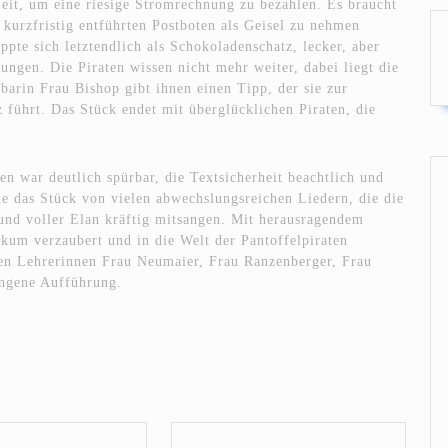
eit, um eine riesige Stromrechnung zu bezahlen. Es braucht
 kurzfristig entführten Postboten als Geisel zu nehmen
pte sich letztendlich als Schokoladenschatz, lecker, aber
ungen. Die Piraten wissen nicht mehr weiter, dabei liegt die
barin Frau Bishop gibt ihnen einen Tipp, der sie zur
 führt. Das Stück endet mit überglücklichen Piraten, die
en war deutlich spürbar, die Textsicherheit beachtlich und
de das Stück von vielen abwechslungsreichen Liedern, die die
und voller Elan kräftig mitsangen. Mit herausragendem
kum verzaubert und in die Welt der Pantoffelpiraten
den Lehrerinnen Frau Neumaier, Frau Ranzenberger, Frau
ungene Aufführung.