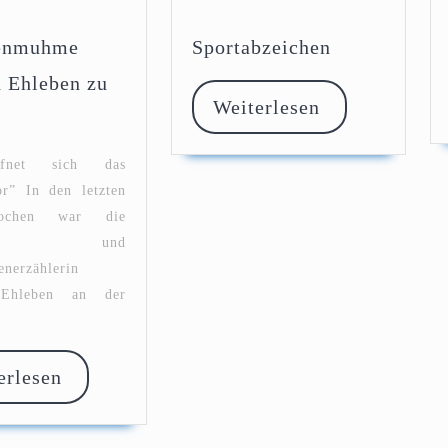
Sportabzeic
enmuhme
Sportabzeichen
 Ehleben zu
Weiterlese
Weiterlesen
rchenmuhme
nnah
leben
fnet sich das
or” In den letzten
st
ochen war die
hen- und
enerzählerin
Ehleben an der
Weiterlesen
erlesen