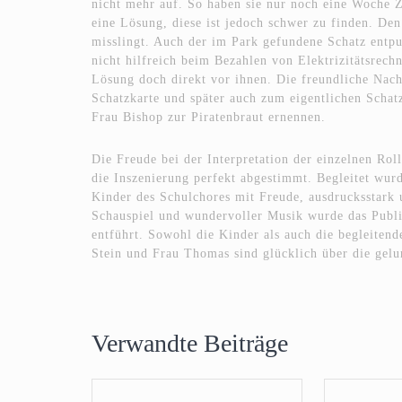
nicht mehr auf. So haben sie nur noch eine Woche Z
eine Lösung, diese ist jedoch schwer zu finden. Den
misslingt. Auch der im Park gefundene Schatz entpup
nicht hilfreich beim Bezahlen von Elektrizitätsrechn
Lösung doch direkt vor ihnen. Die freundliche Nach
Schatzkarte und später auch zum eigentlichen Schatz
Frau Bishop zur Piratenbraut ernennen.
Die Freude bei der Interpretation der einzelnen Roll
die Inszenierung perfekt abgestimmt. Begleitet wur
Kinder des Schulchores mit Freude, ausdrucksstark 
Schauspiel und wundervoller Musik wurde das Publi
entführt. Sowohl die Kinder als auch die begleiten
Stein und Frau Thomas sind glücklich über die gel
Verwandte Beiträge