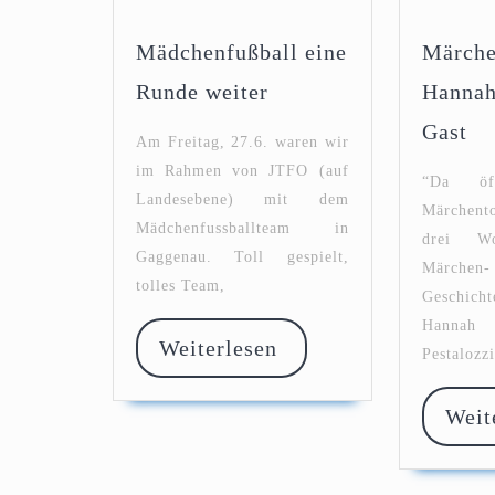
Mädchenfußball eine
Märch
Mädchenfußball
Runde weiter
Hannah
eine
Mä
Gast
Runde
Am Freitag, 27.6. waren wir
Ha
weiter
Eh
im Rahmen von JTFO (auf
“Da öf
zu
Landesebene) mit dem
Märchent
Ga
Mädchenfussballteam in
drei W
Gaggenau. Toll gespielt,
Märc
tolles Team,
Geschicht
Hannah 
Weiterlesen
Weiterlesen
Pestalozzi
Weit