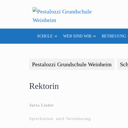
Skip
to
content
SCHULE
WER SIND WIR
BETREUUNG
Pestalozzi Grundschule Weinheim
Sch
Rektorin
Jutta Lieder
Sprechzeiten: nach Vereinbarung