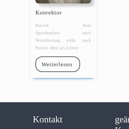
Konrektor
Konrektor
Patrick Best
Sprechzeiten: nach
Vereinbarung siehe auch
Patrick Best als Lehrer
Weiterlesen
Weiterlesen
Kontakt
geä