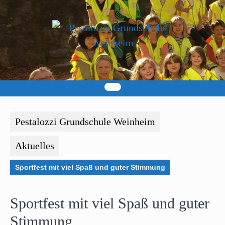
Skip
to
content
Pestalozzi Grundschule Weinheim
Aktuelles
Sportfest mit viel Spaß und guter Stimmung
Sportfest mit viel Spaß und guter
Stimmung