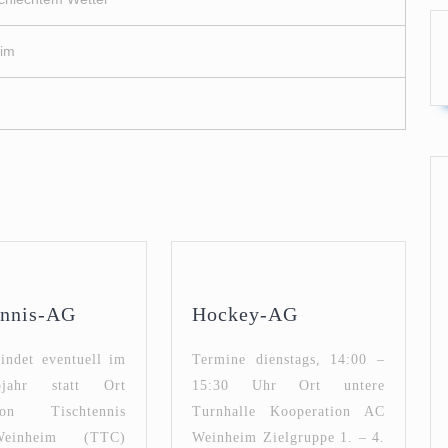
eim
Tischtennis-
Hockey-
ennis-AG
Hockey-AG
AG
AG
indet eventuell im
Termine dienstags, 14:00 –
jahr statt Ort
15:30 Uhr Ort untere
tion Tischtennis
Turnhalle Kooperation AC
einheim (TTC)
Weinheim Zielgruppe 1. – 4.