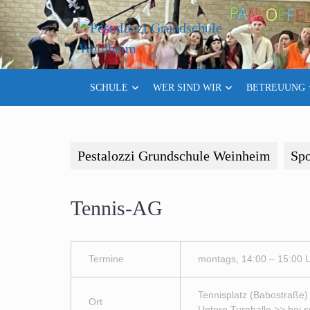
Skip
to
content
SCHULE
WER SIND WIR
BETREUUNG
Pestalozzi Grundschule Weinheim
Sp
Tennis-AG
Termine
montags, 14:00 – 15:00 
Tennisplatz (Babostraße) 
Ort
Untere Turnhalle >> bei 