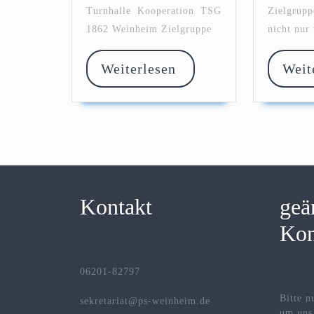
Turnhalle Kooperation TSG
Zielgrupp
1862 Weinheim Zielgruppe
nicht nur
Weiterlesen
Weiterlesen
Weit
Kontakt
geä
Kon
06201-82797
Bitte n
sekretariat@ps-weinheim.de
um uns