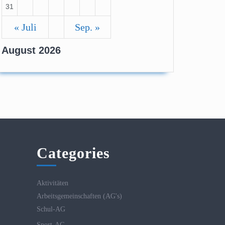
31
« Juli
Sep. »
n
August 2026
Categories
Aktivitäten
Arbeitsgemeinschaften (AG's)
Schul-AG
Sport-AG