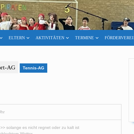
ELTERN
AKTIVITÄTEN
TERMINE
FÖRDERVEREI
ort-AG
Tennis-AG
Uhr
>> solange es nicht regnet oder zu kalt ist
schlechtem Wetter