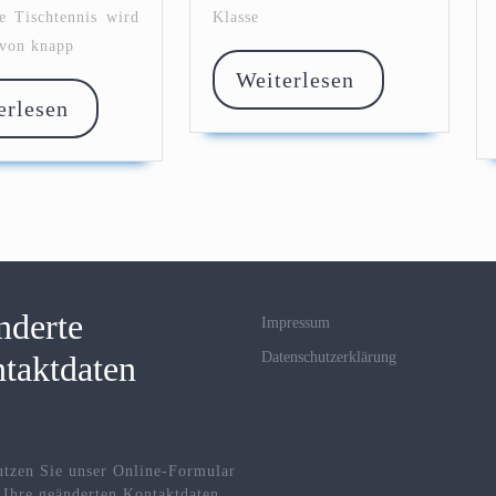
e Tischtennis wird
Klasse
 von knapp
Weiterlese
Weiterlesen
Weiterlesen
erlesen
nderte
Impressum
taktdaten
Datenschutzerklärung
utzen Sie unser Online-Formular
 Ihre geänderten Kontaktdaten