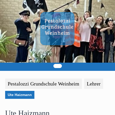
Skip
to
content
Pestalozzi Grundschule Weinheim
Lehrer
Ute Haizmann
Ute Haizmann