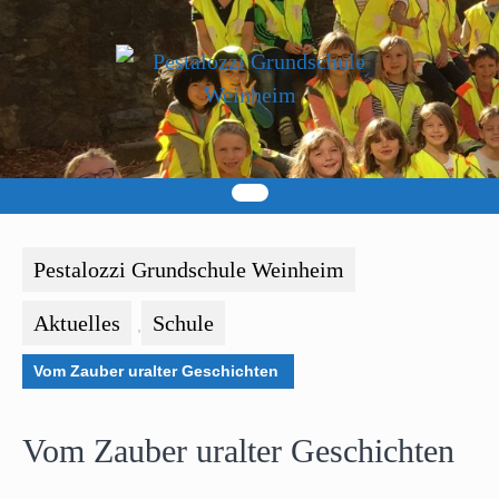
Skip
to
content
Pestalozzi Grundschule Weinheim
Aktuelles
Schule
,
Vom Zauber uralter Geschichten
Vom Zauber uralter Geschichten