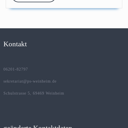
Kontakt
06201-82797
sekretariat@ps-weinheim.de
Schulstrasse 5, 69469 Weinheim
geänderte Kontaktdaten