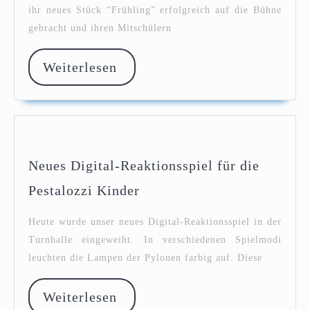
spielt
ihr neues Stück “Frühling” erfolgreich auf die Bühne
“Frühling”
gebracht und ihren Mitschülern
Weiterlesen
Weiterlesen
Neues Digital-Reaktionsspiel für die
Neues
Pestalozzi Kinder
Digital-
Reaktionsspiel
Heute wurde unser neues Digital-Reaktionsspiel in der
für
Turnhalle eingeweiht. In verschiedenen Spielmodi
die
leuchten die Lampen der Pylonen farbig auf. Diese
Pestalozzi
Kinder
Weiterlesen
Weiterlesen